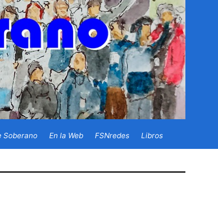
e Soberano
En la Web
FSNredes
Libros